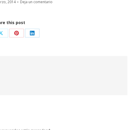
rzo, 2014
Deja un comentario
re this post
Share
Share
Share
on
on
on
ook
X
Pinterest
LinkedIn