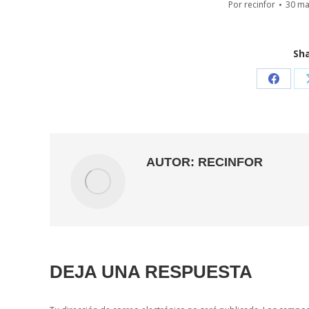
Por
recinfor
30 ma
Sha
Share
on
Faceb
AUTOR:
RECINFOR
DEJA UNA RESPUESTA