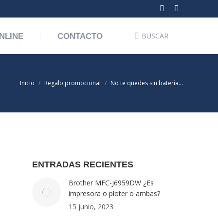
Facebook
Linkedin
page
page
BUSCAR
Buscar:
NLINE
CONTACTO
opens
opens
in
in
new
new
window
window
Estás aquí:
Inicio
Regalo promocional
No te quedes sin batería…
ENTRADAS RECIENTES
Brother MFC-J6959DW ¿Es
impresora o ploter o ambas?
15 junio, 2023