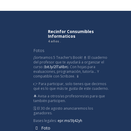
Recinfor Consumibles
Informaticos
4 años .
Fotos
¡Sorteamos 5 Teacher’s Book! 📓 El cuaderno
del profesor que te ayudará a organizar el
curso (
bit.ly/2lTaXbn
). Con hojas para
evaluaciones, programación, tutoría... Y
compatible con Scribzee. 📱
👉 Para participar, solo tienes que decirnos
qué es lo que más te gusta de este cuaderno.
🔔 Avisa a otros/as profesores/as para que
también participen.
🗓️ El 30 de agosto anunciaremos los
ganadores.
Bases legales:
epr.ms/3Ij42yh
Foto