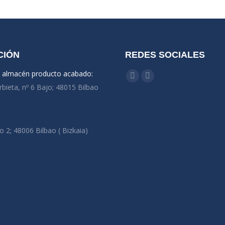
CIÓN
REDES SOCIALES
y almacén producto acabado:
Encuéntranos en:
Facebook
Linkedin
rbieta, nº 6 Bajo; 48015 Bilbao
o 2; 48006 Bilbao ( Bizkaia)