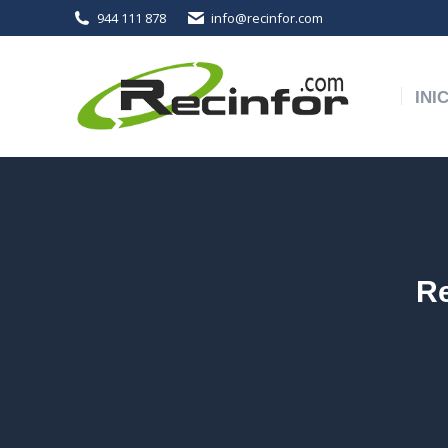
944 111 878
info@recinfor.com
INICIO
EMPRESA
PR
INI
Re