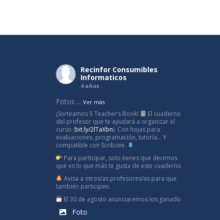
Recinfor Consumibles
Informaticos
4 años .
Fotos
...
Ver más
¡Sorteamos 5 Teacher’s Book!
El cuaderno
del profesor que te ayudará a organizar el
curso (
bit.ly/2lTaXbn
). Con hojas para
evaluaciones, programación, tutoría... Y
compatible con Scribzee.
Para participar, solo tienes que decirnos
qué es lo que más te gusta de este cuaderno.
Avisa a otros/as profesores/as para que
también participen.
El 30 de agosto anunciaremos los ganado
Foto