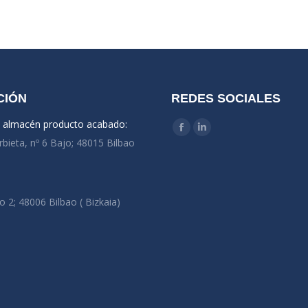
CIÓN
REDES SOCIALES
y almacén producto acabado:
Encuéntranos en:
Facebook
Linkedin
rbieta, nº 6 Bajo; 48015 Bilbao
o 2; 48006 Bilbao ( Bizkaia)