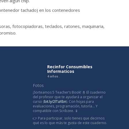
even algún chip.
contenedor tachado) en los contenedores
oras, fotocopiadoras, teclados, ratones, maquinaria,
mpromiso.
Recinfor Consumibles
Informaticos
4 años .
Fotos
¡Sorteamos 5 Teacher’s Book! 📓 El cuaderno
del profesor que te ayudará a organizar el
curso (
bit.ly/2lTaXbn
). Con hojas para
evaluaciones, programación, tutoría... Y
compatible con Scribzee. 📱
👉 Para participar, solo tienes que decirnos
qué es lo que más te gusta de este cuaderno.