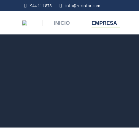
944 111 878
info@recinfor.com
INICIO
EMPRESA