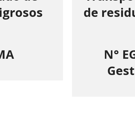
igrosos
de resid
MA
N° E
Gest