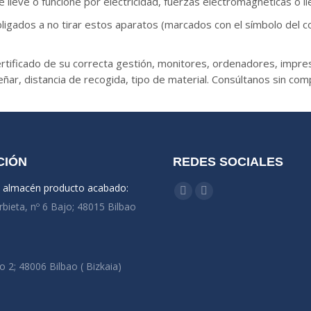
lleve o funcione por electricidad, fuerzas electromagnéticas o ll
igados a no tirar estos aparatos (marcados con el símbolo del 
rtificado de su correcta gestión, monitores, ordenadores, impres
ar, distancia de recogida, tipo de material. Consúltanos sin co
CIÓN
REDES SOCIALES
y almacén producto acabado:
Encuéntranos en:
Facebook
Linkedin
rbieta, nº 6 Bajo; 48015 Bilbao
o 2; 48006 Bilbao ( Bizkaia)