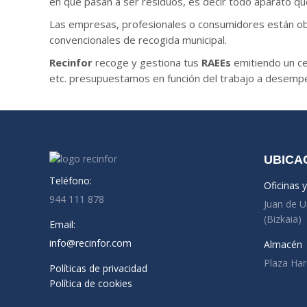
en que pasan a ser residuos, es decir todo aparato que 
Las empresas, profesionales o consumidores están obl
convencionales de recogida municipal.
Recinfor
recoge y gestiona tus
RAEEs
emitiendo un ce
etc. presupuestamos en función del trabajo a desempeñ
UBICA
Teléfono:
Oficinas 
944 111 878
Juan de U
(Bizkaia)
Email:
info@recinfor.com
Almacén
Plaza Har
Políticas de privacidad
Política de cookies