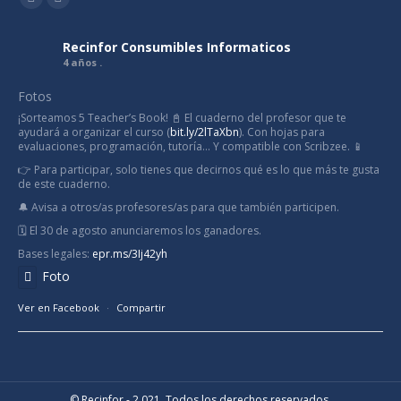
Facebook
Linkedin
Recinfor Consumibles Informaticos
4 años .
Fotos
¡Sorteamos 5 Teacher’s Book! 📓 El cuaderno del profesor que te
ayudará a organizar el curso (
bit.ly/2lTaXbn
). Con hojas para
evaluaciones, programación, tutoría... Y compatible con Scribzee. 📱
👉 Para participar, solo tienes que decirnos qué es lo que más te gusta
de este cuaderno.
🔔 Avisa a otros/as profesores/as para que también participen.
🗓️ El 30 de agosto anunciaremos los ganadores.
Bases legales:
epr.ms/3Ij42yh
Foto
Ver en Facebook
·
Compartir
© Recinfor - 2.021. Todos los derechos reservados.