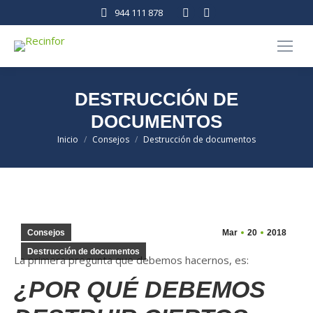
Facebook
Linkedin
944 111 878
page
page
opens
opens
in
in
new
new
DESTRUCCIÓN DE
window
window
DOCUMENTOS
Estás aquí:
Inicio
Consejos
Destrucción de documentos
Consejos
Mar
20
2018
Destrucción de documentos
La primera pregunta que debemos hacernos, es:
¿POR QUÉ DEBEMOS