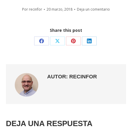
Por
recinfor
20 marzo, 2018
Deja un comentario
Share this post
Share
Share
Share
Share
on
on
on
on
Facebook
X
Pinterest
LinkedIn
AUTOR:
RECINFOR
DEJA UNA RESPUESTA