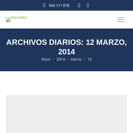
Facebook
Linkedin
944 111 878
page
page
opens
opens
in
in
new
new
ARCHIVOS DIARIOS:
12 MARZO,
window
window
2014
Estás aquí:
Inicio
2014
marzo
12